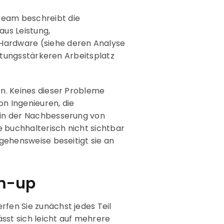
Team beschreibt die
us Leistung,
Hardware (siehe deren Analyse
istungsstärkeren Arbeitsplatz
en. Keines dieser Probleme
on Ingenieuren, die
e in der Nachbesserung von
 buchhalterisch nicht sichtbar
rgehensweise beseitigt sie an
om-up
fen Sie zunächst jedes Teil
sst sich leicht auf mehrere