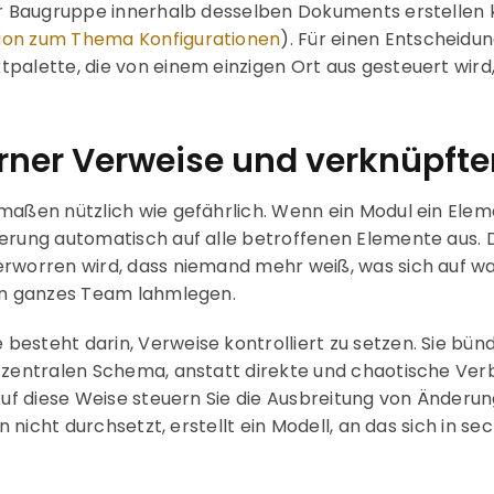
er Baugruppe innerhalb desselben Dokuments erstellen k
ion zum Thema Konfigurationen
). Für einen Entscheidun
palette, die von einem einzigen Ort aus gesteuert wird,
rner Verweise und verknüpfte
rmaßen nützlich wie gefährlich. Wenn ein Modul ein Ele
rung automatisch auf alle betroffenen Elemente aus. Dies
erworren wird, dass niemand mehr weiß, was sich auf wa
ein ganzes Team lahmlegen.
esteht darin, Verweise kontrolliert zu setzen. Sie bünd
m zentralen Schema, anstatt direkte und chaotische Ve
 Auf diese Weise steuern Sie die Ausbreitung von Änderu
lin nicht durchsetzt, erstellt ein Modell, an das sich i