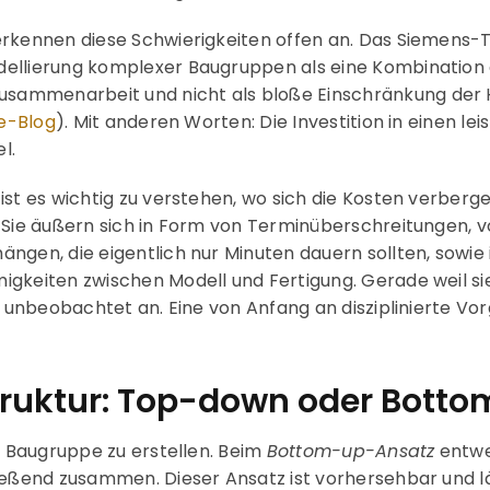
erkennen diese Schwierigkeiten offen an. Das Siemens-
ellierung komplexer Baugruppen als eine Kombination a
ammenarbeit und nicht als bloße Einschränkung der 
ge-Blog
). Mit anderen Worten: Die Investition in einen le
l.
ist es wichtig zu verstehen, wo sich die Kosten verberg
 Sie äußern sich in Form von Terminüberschreitungen, v
ngen, die eigentlich nur Minuten dauern sollten, sowi
gkeiten zwischen Modell und Fertigung. Gerade weil sie
e unbeobachtet an. Eine von Anfang an disziplinierte Vo
truktur: Top-down oder Bott
ne Baugruppe zu erstellen. Beim
Bottom-up-Ansatz
entwer
ießend zusammen. Dieser Ansatz ist vorhersehbar und lä