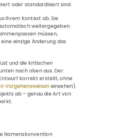
ert oder standardisiert sind.
us ihrem Kontext ab. Sie
n automatisch weitergegeben.
 zusammenpassen müssen,
n eine einzige Änderung das
st und die kritischen
unten nach oben aus. Der
twurf korrekt erstellt, ohne
en Vorgehensweisen
einsehen).
ojekts ab – genau die Art von
wirkt.
liche Namenskonvention