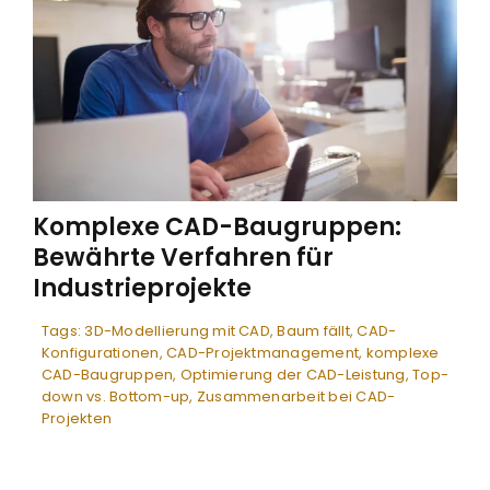
Komplexe CAD-Baugruppen:
Bewährte Verfahren für
Industrieprojekte
Tags:
3D-Modellierung mit CAD
,
Baum fällt
,
CAD-
Konfigurationen
,
CAD-Projektmanagement
,
komplexe
CAD-Baugruppen
,
Optimierung der CAD-Leistung
,
Top-
down vs. Bottom-up
,
Zusammenarbeit bei CAD-
Projekten