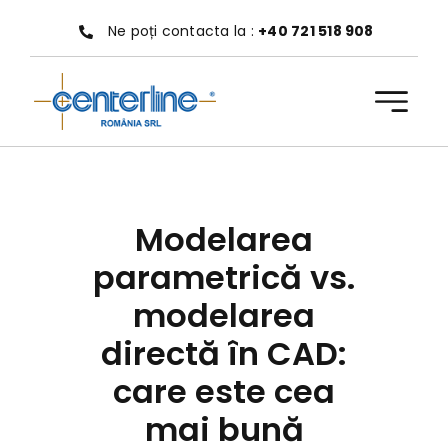
Treci
Ne poți contacta la :
+40 721 518 908
la
conținut
Modelarea
parametrică vs.
modelarea
directă în CAD:
care este cea
mai bună