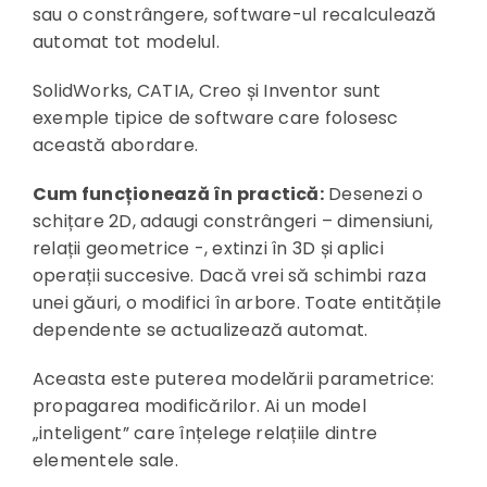
sau o constrângere, software-ul recalculează
automat tot modelul.
SolidWorks, CATIA, Creo și Inventor sunt
exemple tipice de software care folosesc
această abordare.
Cum funcționează în practică:
Desenezi o
schițare 2D, adaugi constrângeri – dimensiuni,
relații geometrice -, extinzi în 3D și aplici
operații succesive. Dacă vrei să schimbi raza
unei găuri, o modifici în arbore. Toate entitățile
dependente se actualizează automat.
Aceasta este puterea modelării parametrice:
propagarea modificărilor. Ai un model
„inteligent” care înțelege relațiile dintre
elementele sale.