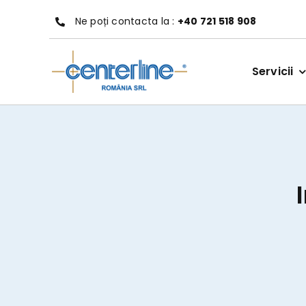
Treci
Ne poți contacta la :
+40 721 518 908
la
conținut
Servicii