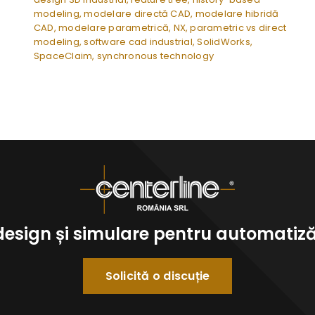
modeling
,
modelare directă CAD
,
modelare hibridă
CAD
,
modelare parametrică
,
NX
,
parametric vs direct
modeling
,
software cad industrial
,
SolidWorks
,
SpaceClaim
,
synchronous technology
 design și simulare pentru automatizăr
Solicită o discuție