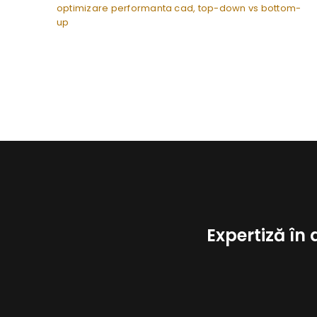
optimizare performanta cad
,
top-down vs bottom-
up
Expertiză în