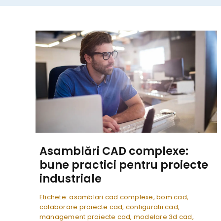
Asamblări CAD complexe:
bune practici pentru proiecte
industriale
Etichete:
asamblari cad complexe
,
bom cad
,
colaborare proiecte cad
,
configuratii cad
,
management proiecte cad
,
modelare 3d cad
,