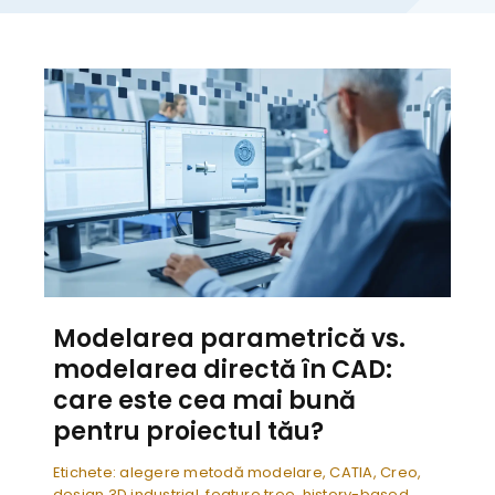
Modelarea parametrică vs.
modelarea directă în CAD:
care este cea mai bună
pentru proiectul tău?
Etichete:
alegere metodă modelare
,
CATIA
,
Creo
,
design 3D industrial
,
feature tree
,
history-based