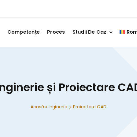
Competențe
Proces
Studii De Caz
Ro
Inginerie și Proiectare CA
Acasă
»
Inginerie și Proiectare CAD