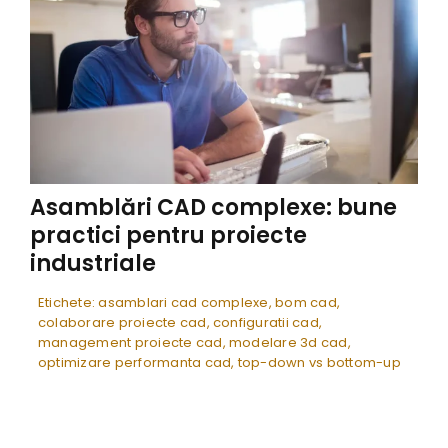
Asamblări CAD complexe: bune
practici pentru proiecte
industriale
Etichete:
asamblari cad complexe
,
bom cad
,
colaborare proiecte cad
,
configuratii cad
,
management proiecte cad
,
modelare 3d cad
,
optimizare performanta cad
,
top-down vs bottom-up