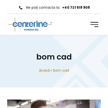
Treci
Ne poți contacta la :
+40 721 518 908
la
conținut
bom cad
Acasă
»
bom cad