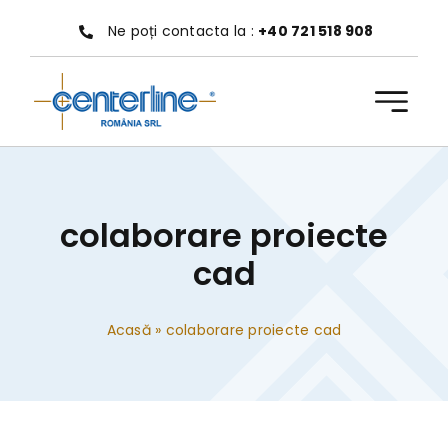
Treci
Ne poți contacta la :
+40 721 518 908
la
conținut
colaborare proiecte
cad
Acasă
»
colaborare proiecte cad