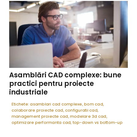
Asamblări CAD complexe: bune
practici pentru proiecte
industriale
Etichete:
asamblari cad complexe
,
bom cad
,
colaborare proiecte cad
,
configuratii cad
,
management proiecte cad
,
modelare 3d cad
,
optimizare performanta cad
,
top-down vs bottom-up