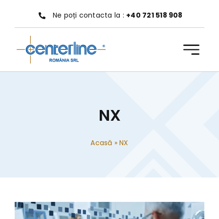
Treci
Ne poți contacta la :
+40 721 518 908
la
conținut
NX
Acasă
»
NX