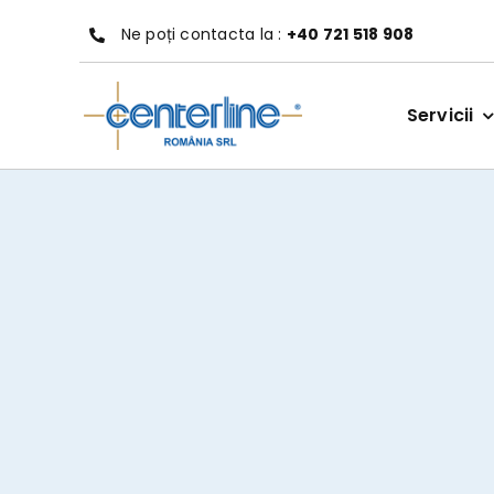
Treci
Ne poți contacta la :
+40 721 518 908
la
conținut
Servicii