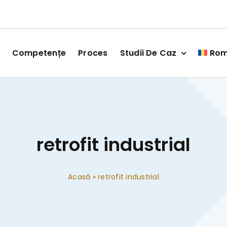
Competențe
Proces
Studii De Caz
Ro
retrofit industrial
Acasă
»
retrofit industrial