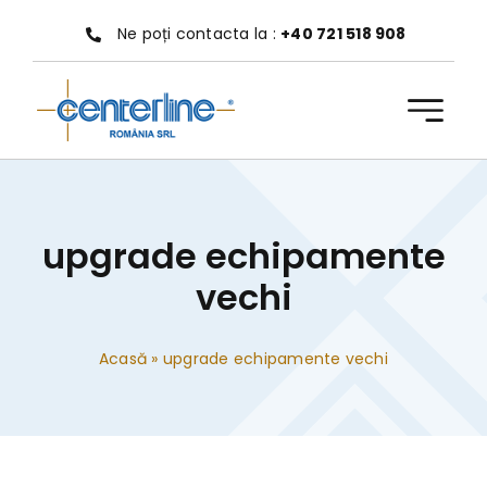
Treci
Ne poți contacta la :
+40 721 518 908
la
conținut
upgrade echipamente
vechi
Acasă
»
upgrade echipamente vechi