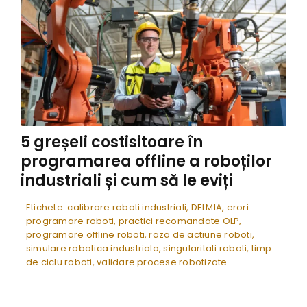
5 greșeli costisitoare în
programarea offline a roboților
industriali și cum să le eviți
Etichete:
calibrare roboti industriali
,
DELMIA
,
erori
programare roboti
,
practici recomandate OLP
,
programare offline roboti
,
raza de actiune roboti
,
simulare robotica industriala
,
singularitati roboti
,
timp
de ciclu roboti
,
validare procese robotizate