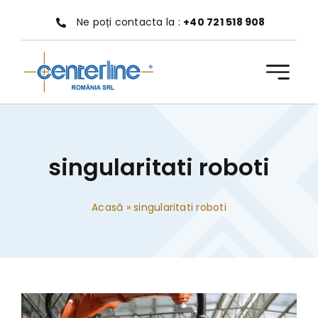
Treci
Ne poți contacta la :
+40 721 518 908
la
conținut
singularitati roboti
Acasă
»
singularitati roboti