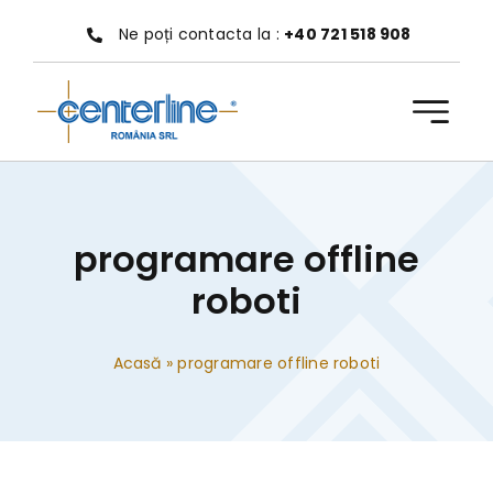
Treci
Ne poți contacta la :
+40 721 518 908
la
conținut
programare offline
roboti
Acasă
»
programare offline roboti