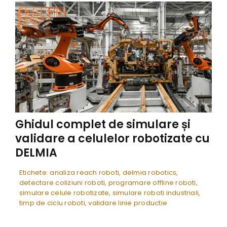
Ghidul complet de simulare și
validare a celulelor robotizate cu
DELMIA
Etichete:
analiza reach roboti
,
delmia robotics
,
detectare coliziuni roboti
,
programare offline roboti
,
simulare celule robotizate
,
simulare roboti industriali
,
timp de ciclu roboti
,
validare linie productie