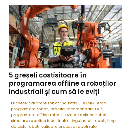
5 greșeli costisitoare în
programarea offline a roboților
industriali și cum să le eviți
Etichete:
calibrare roboti industriali
,
DELMIA
,
erori
programare roboti
,
practici recomandate OLP
,
programare offline roboti
,
raza de actiune roboti
,
simulare robotica industriala
,
singularitati roboti
,
timp
de ciclu roboti
,
validare procese robotizate