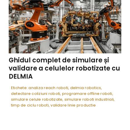
Ghidul complet de simulare și
validare a celulelor robotizate cu
DELMIA
Etichete:
analiza reach roboti
,
delmia robotics
,
detectare coliziuni roboti
,
programare offline roboti
,
simulare celule robotizate
,
simulare roboti industriali
,
timp de ciclu roboti
,
validare linie productie