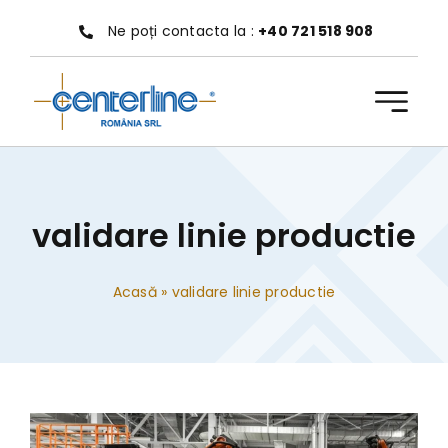
Treci
Ne poți contacta la :
+40 721 518 908
la
conținut
validare linie productie
Acasă
»
validare linie productie