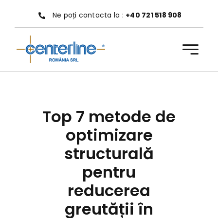
Treci
Ne poți contacta la :
+40 721 518 908
la
conținut
Top 7 metode de
optimizare
structurală
pentru
reducerea
greutății în