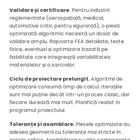
Validare și certificare.
Pentru industrii
reglementate (aerospațială, medical,
automotive critic pentru siguranță), o piesă
optimizată algoritmic necesită un dosar de
validare amplu. Rapoarte FEA detaliate, teste
fizice, eventual și optimizare bazată pe
fiabilitate care integrează variabilitatea
materialelor și a sarcinilor.
Ciclu de proiectare prelungit.
Algoritmii de
optimizare consumă timp de calcul. Iterațiile
sunt mai puține decât într-un proces clasic, dar
fiecare durează mai mult. Planifică realist în
programul proiectului.
Toleranțe și asamblare.
Piesele optimizate au
adesea geometrii cu toleranțe mai stricte în
zonele critice. Asamblarea cu alte componente